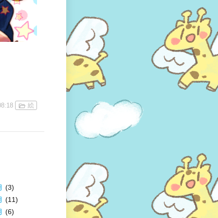
08:18
絵
月
(3)
月
(11)
月
(6)