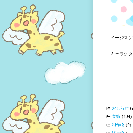
イージスゲ
キャラクタ
おしらせ
(
実績
(404)
制作物
(9)
販売物
(21