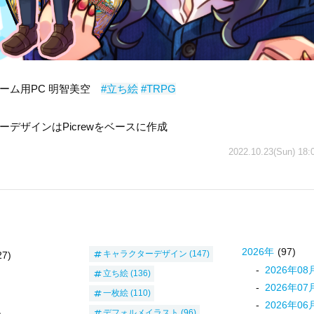
ーム用PC 明智美空
#立ち絵
#TRPG
ーデザインはPicrewをベースに作成
2022.10.23(Sun) 18:
2026
年
(97)
キャラクターデザイン
(147)
27)
2026
年
08
立ち絵
(136)
2026
年
07
一枚絵
(110)
2026
年
06
デフォルメイラスト
(96)
)