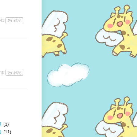
:43
雑記
:19
雑記
月
(3)
月
(11)