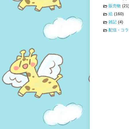
販売物
(21
絵
(160)
雑記
(4)
配信・コラ