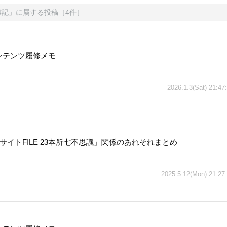
雑記
」に属する投稿
［
4
件］
コンテンツ履修メモ
2026.1.3(Sat) 21:47
サイトFILE 23本所七不思議」関係のあれそれまとめ
2025.5.12(Mon) 21:27