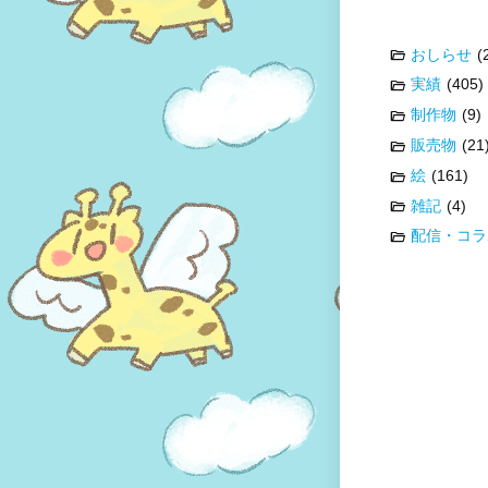
おしらせ
(
実績
(405)
制作物
(9)
販売物
(21
絵
(161)
雑記
(4)
配信・コラ