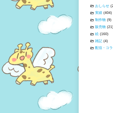
おしらせ
(
実績
(404)
制作物
(9)
販売物
(21
絵
(160)
雑記
(4)
配信・コラ