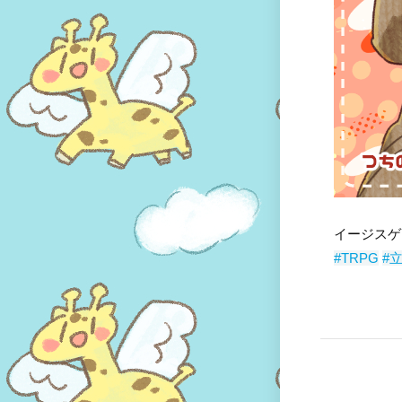
イージスゲ
#TRPG
#