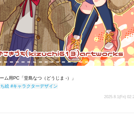
ーム用PC「堂島なつ（どうじま -）」
立ち絵
#キャラクターデザイン
2025.8.1(Fri) 02: