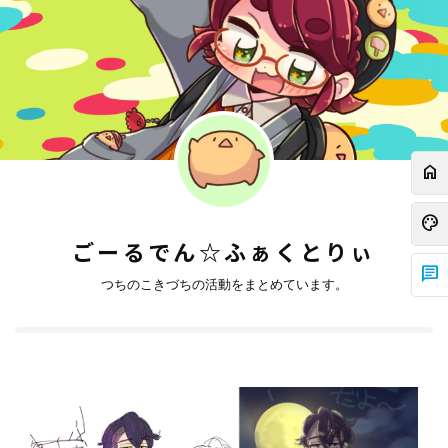
home
palette
ごーるでん☆ふぁくとりぃ
chat
つちのこきづちの活動をまとめています。