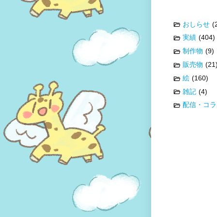
おしらせ
(
実績
(404)
制作物
(9)
販売物
(21
絵
(160)
雑記
(4)
配信・コラ