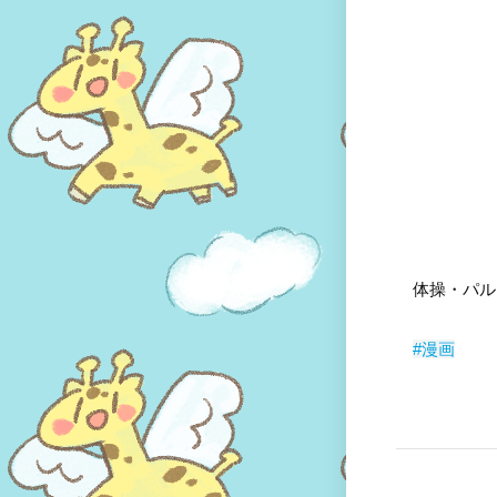
体操・パル
#漫画