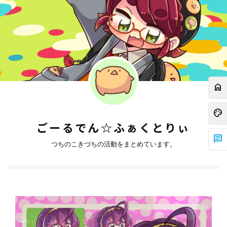
home
palette
ごーるでん☆ふぁくとりぃ
chat
つちのこきづちの活動をまとめています。