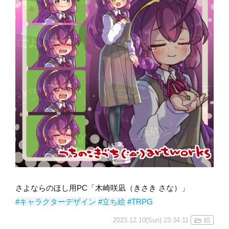
さよならのほし用PC「木崎咲凪（きさき さな）」
#キャラクターデザイン
#立ち絵
#TRPG
2023.12.10(Sun) 23:34:11
絵