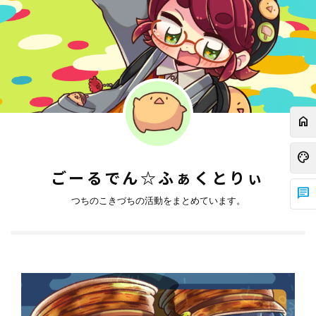
home
palette
ごーるでん☆ふぁくとりぃ
chat
つちのこきづちの活動をまとめています。