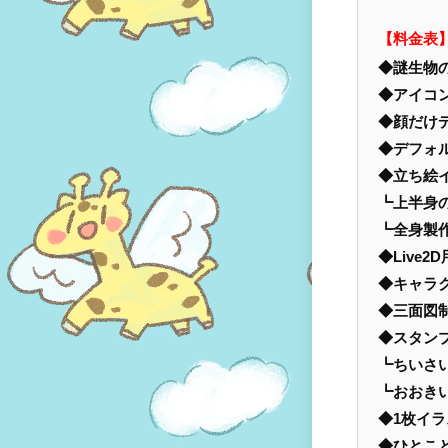
【料金表
◆謎生物
◆アイコ
◆顔だけ
◆デフォ
◆立ち絵
┗上半身
┗全身製
◆Live2
◆キャラ
◆三面図
◆スタン
┗ちいさ
┗おおき
◆1枚イ
◆ひとこ