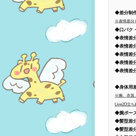
◆差分制
※表情差分
◆口パク
◆表情差
◆表情差
◆表情差
◆表情差
◆表情差分
◆身体用
※腕、衣装
Live2
◆腕ポー
◆髪型
◆髪型差