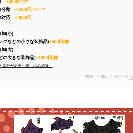
差分
+3000円/本
分分割
+1000円/パーツ
称対応
+4000円
追加(小)
ングなどの小さな装飾品)
+500円/種
追加(大)
どの大きな装飾品)
+1000円/種
の差分が必要な際にのみ加算。
2025.2.10(Mon) 14:02:30