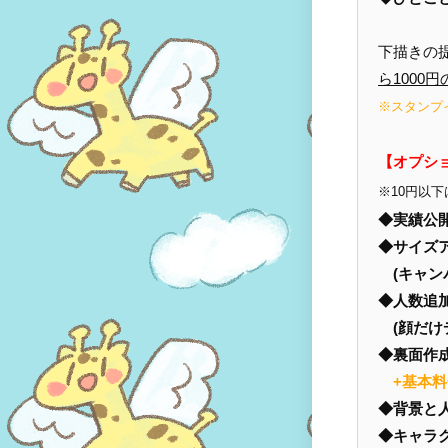
下描きの
ら1000
※スタンプ
【オプシ
※10円以
◆実績公
◆サイズ
(キャンパ
◆人数追
(顔だけ
◆裏面作
+基本
◆背景と
◆キャラ