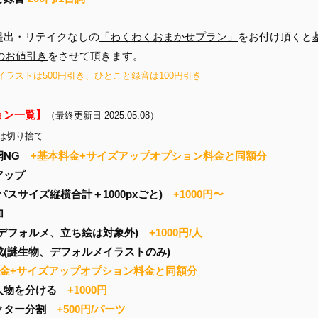
提出・リテイクなしの
「わくわくおまかせプラン」
をお付け頂くと
円のお値引き
をさせて頂きます。
イラストは500円引き、ひとこと録音は100円引き
ョン一覧】
（最終更新日 2025.05.08）
下は切り捨て
開NG
+基本料金+サイズアップオプション料金と同額分
アップ
スサイズ縦横合計＋1000pxごと)
+1000円〜
加
デフォルメ、立ち絵は対象外)
+1000円/人
成(謎生物、デフォルメイラストのみ)
料金+サイズアップオプション料金と同額分
人物を分ける
+1000円
クター分割
+500円/パーツ