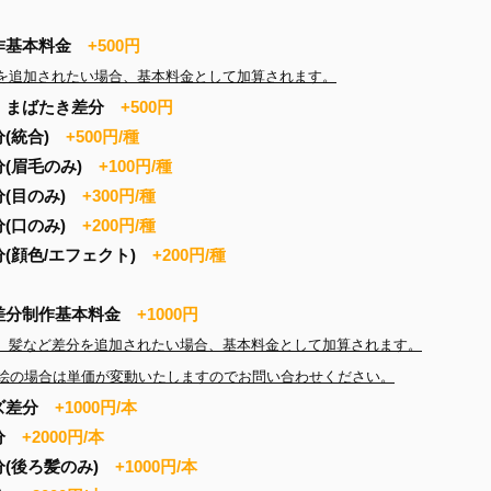
作基本料金
+500円
を追加されたい場合、基本料金として加算されます。
・まばたき差分
+500円
分(統合)
+500円/種
分(眉毛のみ)
+100円/種
分(目のみ)
+300円/種
分(口のみ)
+200円/種
(顔色/エフェクト)
+200円/種
差分制作基本料金
+1000円
、髪など差分を追加されたい場合、基本料金として加算されます。
D立ち絵の場合は単価が変動いたしますのでお問い合わせください。
ズ差分
+1000円/本
差分
+2000円/本
分(後ろ髪のみ)
+1000円/本