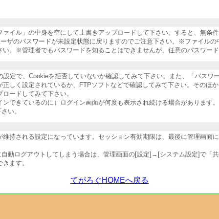
納ファイル」の中身を空にして上書きアップロードして下さい。すると、無条
ユーザのパスワードが未設定状態に戻りますのでご注意下さい。※ファイルの
さい。※管理者でもパスワードを知ることはできませんが、任意のパスワード
ザの設定で、Cookieを拒否していないか確認してみて下さい。また、「パス
が正しく設定されているか、FTPソフトなどで確認してみて下さい。そのほ
プロードしてみて下さい。
インできているのに）ログイン画面が何度も表示され続ける場合があります。
下さい。
維持される設定になっています。セッション有効期限は、最後に管理画面にア
自動ログアウトしてしまう場合は、管理画面の[設定]→[システム設定]で「
できます。
てがろぐHOMEへ戻る