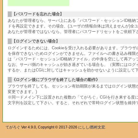
【パスワードを忘れた場合】
あなたが管理者なら、サーバ上にある「パスワード・セッションID格
ドを再設定できます。その場合、(ユーザの情報自体は消えませんが)全
あなたが管理者ではないなら、管理者にパスワードリセットをご依頼下
【ログインできない場合】
ログインするためには、Cookieを受け入れる必要があります。ブラウ
を保存できないためログインができません。ファイルへの書き込み権限
は「パスワード・セッションID格納ファイル」の中身を空にして再アッ
なお、サーバ側のキャッシュが効き過ぎている場合も、（実際にはログ
するか、またはCGIに対してはキャッシュを効かせないように設定して
《ログイン後にブラウザを終了した場合の動作》
ブラウザを終了しても、セッション有効期限が来るまではログイン状態が
変更できます。)
※同一ドメイン下に設置された複数の「てがろぐ」CGIを行き来する度に
文字列を設定して下さい。すると、それぞれで常時ログイン状態を維持
てがろぐ
Ver 4.9.0, Copyright © 2017-2026
にしし/西村文宏
.