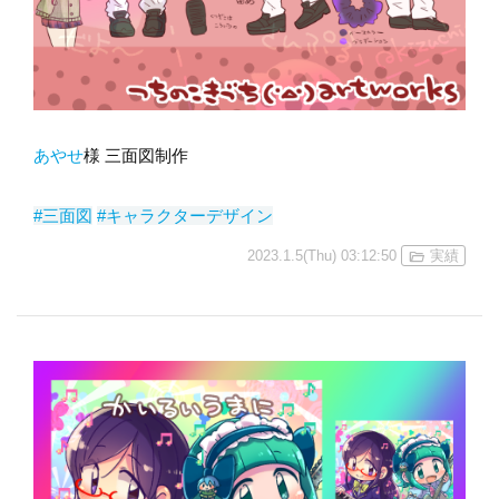
あやせ
様 三面図制作
#三面図
#キャラクターデザイン
2023.1.5(Thu) 03:12:50
実績