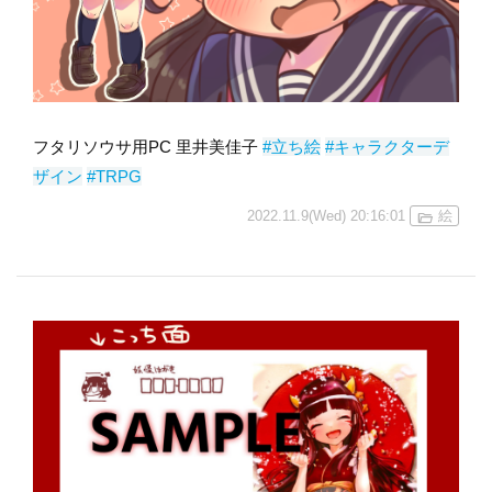
フタリソウサ用PC 里井美佳子
#立ち絵
#キャラクターデ
ザイン
#TRPG
2022.11.9(Wed) 20:16:01
絵