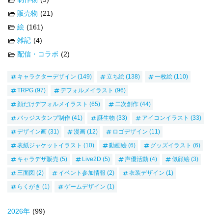
販売物
(21)
絵
(161)
雑記
(4)
配信・コラボ
(2)
キャラクターデザイン
(149)
立ち絵
(138)
一枚絵
(110)
TRPG
(97)
デフォルメイラスト
(96)
顔だけデフォルメイラスト
(65)
二次創作
(44)
バッジスタンプ制作
(41)
謎生物
(33)
アイコンイラスト
(33)
デザイン画
(31)
漫画
(12)
ロゴデザイン
(11)
表紙ジャケットイラスト
(10)
動画絵
(6)
グッズイラスト
(6)
キャラデザ販売
(5)
Live2D
(5)
声優活動
(4)
似顔絵
(3)
三面図
(2)
イベント参加情報
(2)
衣装デザイン
(1)
らくがき
(1)
ゲームデザイン
(1)
2026
年
(99)