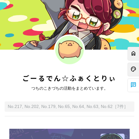
home
palette
ごーるでん☆ふぁくとりぃ
chat
つちのこきづちの活動をまとめています。
No.217, No.202, No.179, No.65, No.64, No.63, No.62
［
7
件］