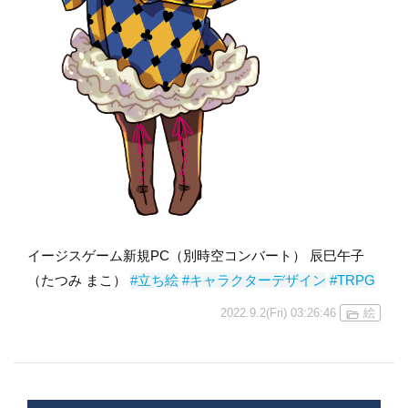
イージスゲーム新規PC（別時空コンバート） 辰巳午子
（たつみ まこ）
#立ち絵
#キャラクターデザイン
#TRPG
2022.9.2(Fri) 03:26:46
絵