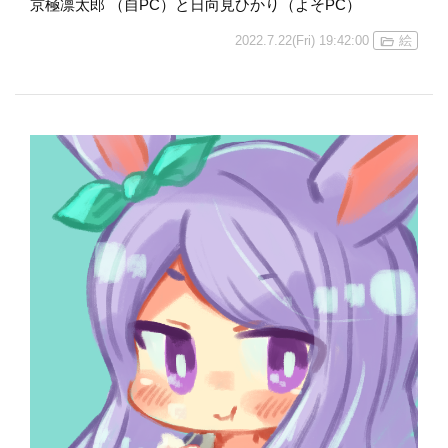
京極凛太郎 （自PC）と日向見ひかり（よそPC）
2022.7.22(Fri) 19:42:00
絵