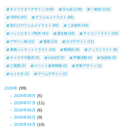
キャラクターデザイン
(149)
立ち絵
(138)
一枚絵
(110)
TRPG
(97)
デフォルメイラスト
(96)
顔だけデフォルメイラスト
(65)
二次創作
(44)
バッジスタンプ制作
(41)
謎生物
(33)
アイコンイラスト
(33)
デザイン画
(31)
漫画
(12)
ロゴデザイン
(11)
表紙ジャケットイラスト
(10)
動画絵
(6)
グッズイラスト
(6)
キャラデザ販売
(5)
Live2D
(5)
声優活動
(4)
似顔絵
(3)
三面図
(2)
イベント参加情報
(2)
衣装デザイン
(1)
らくがき
(1)
ゲームデザイン
(1)
2026
年
(99)
2026
年
08
月
(5)
2026
年
07
月
(11)
2026
年
06
月
(6)
2026
年
05
月
(9)
2026
年
04
月
(10)