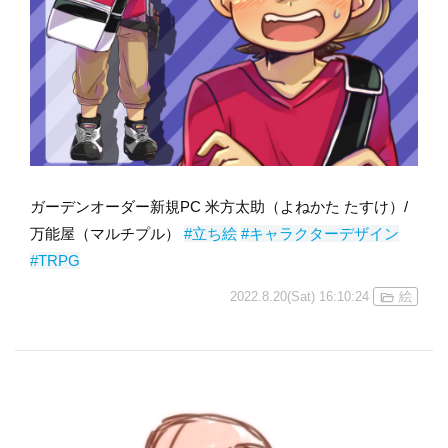
ガーデンオーダー新規PC 米方太助（よねかた たすけ）/
万能屋（マルチプル）
#立ち絵
#キャラクターデザイン
#TRPG
2022.8.20(Sat) 16:10:24
絵