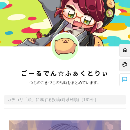
home
palette
ごーるでん☆ふぁくとりぃ
chat
つちのこきづちの活動をまとめています。
カテゴリ「
絵
」に属する投稿
(時系列順)
［
161
件］