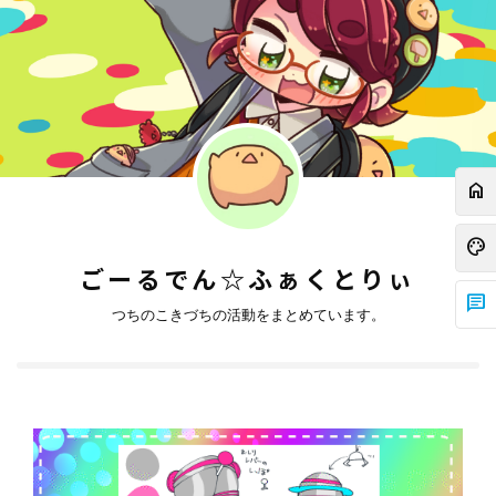
home
palette
ごーるでん☆ふぁくとりぃ
chat
つちのこきづちの活動をまとめています。