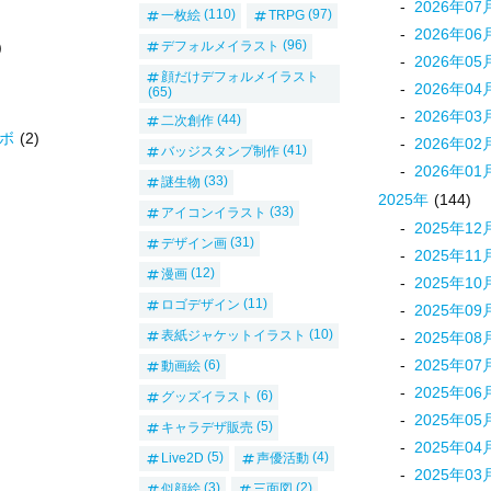
2026
年
07
一枚絵
(110)
TRPG
(97)
2026
年
06
デフォルメイラスト
(96)
)
2026
年
05
顔だけデフォルメイラスト
2026
年
04
(65)
2026
年
03
二次創作
(44)
ボ
(2)
2026
年
02
バッジスタンプ制作
(41)
2026
年
01
謎生物
(33)
2025
年
(144)
アイコンイラスト
(33)
2025
年
12
デザイン画
(31)
2025
年
11
漫画
(12)
2025
年
10
ロゴデザイン
(11)
2025
年
09
表紙ジャケットイラスト
(10)
2025
年
08
2025
年
07
動画絵
(6)
2025
年
06
グッズイラスト
(6)
2025
年
05
キャラデザ販売
(5)
2025
年
04
Live2D
(5)
声優活動
(4)
2025
年
03
似顔絵
(3)
三面図
(2)