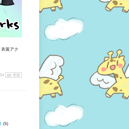
ght-』衣装アク
:54
実績
月
(5)