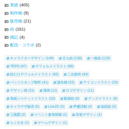
実績
(405)
制作物
(9)
販売物
(21)
絵
(161)
雑記
(4)
配信・コラボ
(2)
キャラクターデザイン
(149)
立ち絵
(138)
一枚絵
(110)
TRPG
(97)
デフォルメイラスト
(96)
顔だけデフォルメイラスト
(65)
二次創作
(44)
バッジスタンプ制作
(41)
謎生物
(33)
アイコンイラスト
(33)
デザイン画
(31)
漫画
(12)
ロゴデザイン
(11)
表紙ジャケットイラスト
(10)
動画絵
(6)
グッズイラスト
(6)
キャラデザ販売
(5)
Live2D
(5)
声優活動
(4)
似顔絵
(3)
三面図
(2)
イベント参加情報
(2)
衣装デザイン
(1)
らくがき
(1)
ゲームデザイン
(1)