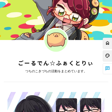
home
palette
ごーるでん☆ふぁくとりぃ
chat
つちのこきづちの活動をまとめています。