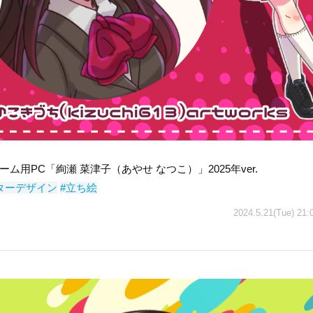
ム用PC「絢瀬 菜津子（あやせ なつこ）」2025年ver.
ターデザイン
#立ち絵
2024.5.21(Tue) 21: