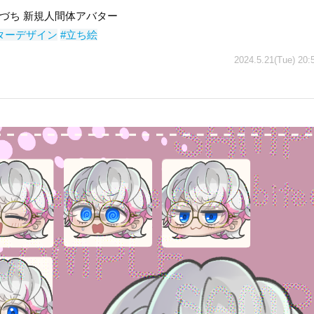
づち 新規人間体アバター
ターデザイン
#立ち絵
2024.5.21(Tue) 20: