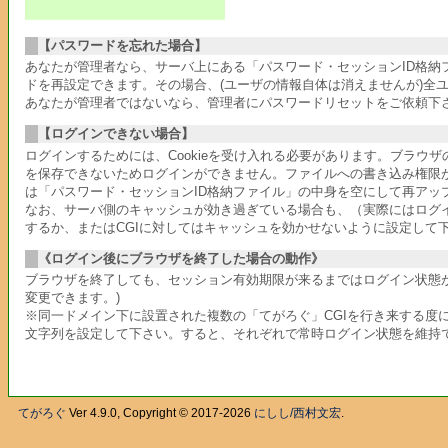
【パスワードを忘れた場合】
あなたが管理者なら、サーバ上にある「パスワード・セッションID格
ドを再設定できます。その場合、(ユーザの情報自体は消えませんが)全
あなたが管理者ではないなら、管理者にパスワードリセットをご依頼下
【ログインできない場合】
ログインするためには、Cookieを受け入れる必要があります。ブラウ
を保存できないためログインができません。ファイルへの書き込み権限
は「パスワード・セッションID格納ファイル」の中身を空にして再アッ
なお、サーバ側のキャッシュが効き過ぎている場合も、（実際にはログ
するか、またはCGIに対してはキャッシュを効かせないように設定して
《ログイン後にブラウザを終了した場合の動作》
ブラウザを終了しても、セッション有効期限が来るまではログイン状態が
変更できます。)
※同一ドメイン下に設置された複数の「てがろぐ」CGIを行き来する度に
文字列を設定して下さい。すると、それぞれで常時ログイン状態を維持
てがろぐ
Ver 4.9.0, Copyright © 2017-2026
にしし/西村文宏
.