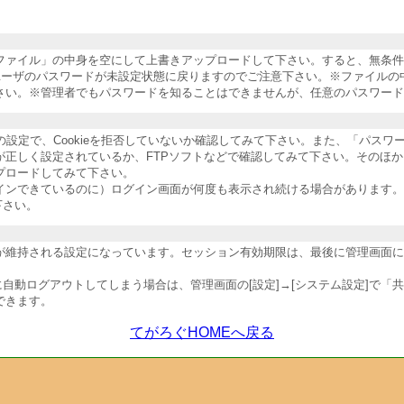
納ファイル」の中身を空にして上書きアップロードして下さい。すると、無条
ユーザのパスワードが未設定状態に戻りますのでご注意下さい。※ファイルの
さい。※管理者でもパスワードを知ることはできませんが、任意のパスワード
ザの設定で、Cookieを拒否していないか確認してみて下さい。また、「パス
が正しく設定されているか、FTPソフトなどで確認してみて下さい。そのほ
プロードしてみて下さい。
インできているのに）ログイン画面が何度も表示され続ける場合があります。
下さい。
維持される設定になっています。セッション有効期限は、最後に管理画面にア
自動ログアウトしてしまう場合は、管理画面の[設定]→[システム設定]で「
できます。
てがろぐHOMEへ戻る