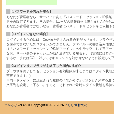
【パスワードを忘れた場合】
あなたが管理者なら、サーバ上にある「パスワード・セッションID格
ドを再設定できます。その場合、(ユーザの情報自体は消えませんが)全
あなたが管理者ではないなら、管理者にパスワードリセットをご依頼下
【ログインできない場合】
ログインするためには、Cookieを受け入れる必要があります。ブラウ
を保存できないためログインができません。ファイルへの書き込み権限
は「パスワード・セッションID格納ファイル」の中身を空にして再アッ
なお、サーバ側のキャッシュが効き過ぎている場合も、（実際にはログ
するか、またはCGIに対してはキャッシュを効かせないように設定して
《ログイン後にブラウザを終了した場合の動作》
ブラウザを終了しても、セッション有効期限が来るまではログイン状態が
変更できます。)
※同一ドメイン下に設置された複数の「てがろぐ」CGIを行き来する度に
文字列を設定して下さい。すると、それぞれで常時ログイン状態を維持
てがろぐ
Ver 4.9.0, Copyright © 2017-2026
にしし/西村文宏
.