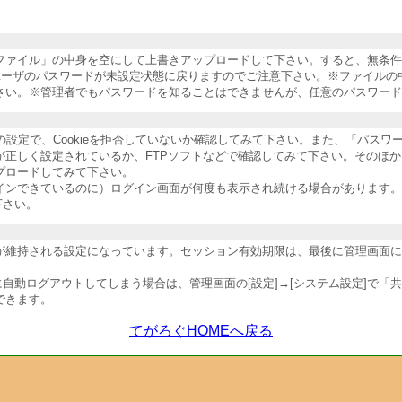
納ファイル」の中身を空にして上書きアップロードして下さい。すると、無条
ユーザのパスワードが未設定状態に戻りますのでご注意下さい。※ファイルの
さい。※管理者でもパスワードを知ることはできませんが、任意のパスワード
ザの設定で、Cookieを拒否していないか確認してみて下さい。また、「パス
が正しく設定されているか、FTPソフトなどで確認してみて下さい。そのほ
プロードしてみて下さい。
インできているのに）ログイン画面が何度も表示され続ける場合があります。
下さい。
維持される設定になっています。セッション有効期限は、最後に管理画面にア
自動ログアウトしてしまう場合は、管理画面の[設定]→[システム設定]で「
できます。
てがろぐHOMEへ戻る