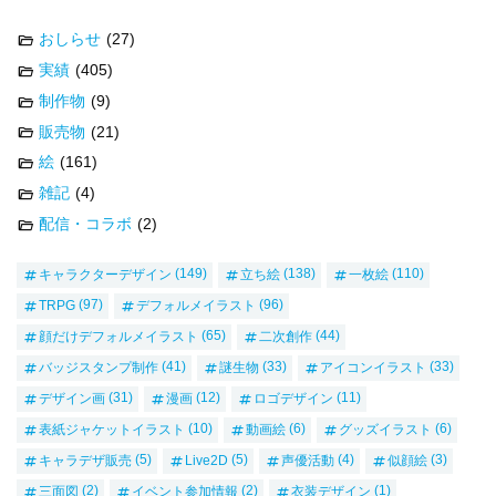
おしらせ
(27)
実績
(405)
制作物
(9)
販売物
(21)
絵
(161)
雑記
(4)
配信・コラボ
(2)
キャラクターデザイン
(149)
立ち絵
(138)
一枚絵
(110)
TRPG
(97)
デフォルメイラスト
(96)
顔だけデフォルメイラスト
(65)
二次創作
(44)
バッジスタンプ制作
(41)
謎生物
(33)
アイコンイラスト
(33)
デザイン画
(31)
漫画
(12)
ロゴデザイン
(11)
表紙ジャケットイラスト
(10)
動画絵
(6)
グッズイラスト
(6)
キャラデザ販売
(5)
Live2D
(5)
声優活動
(4)
似顔絵
(3)
三面図
(2)
イベント参加情報
(2)
衣装デザイン
(1)