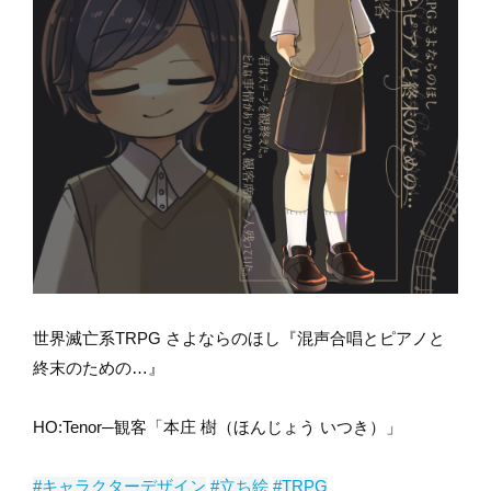
世界滅亡系TRPG さよならのほし『混声合唱とピアノと
終末のための…』
HO:Tenor─観客「本庄 樹（ほんじょう いつき）」
#キャラクターデザイン
#立ち絵
#TRPG