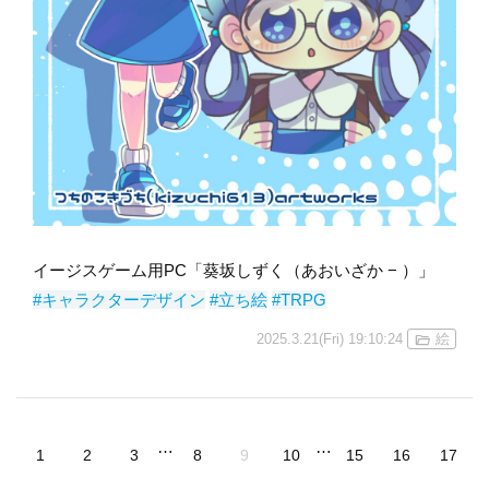
イージスゲーム用PC「葵坂しずく（あおいざか − ）」
#キャラクターデザイン
#立ち絵
#TRPG
2025.3.21(Fri) 19:10:24
絵
…
…
1
2
3
8
9
10
15
16
17