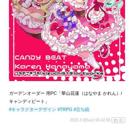
ガーデンオーダー 用PC「華山花蓮（はなやま かれん）/
キャンディビート」
#キャラクターデザイン
#TRPG
#立ち絵
2025.3.9(Sun) 00:42:58
絵