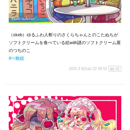
（skeb）ゆるふわ人斬りのさくらちゃんとのこたぬちが
ソフトクリームを食べている絵with謎のソフトクリーム屋
のつちのこ
#一枚絵
2025.3.8(Sat) 22:58:52
絵