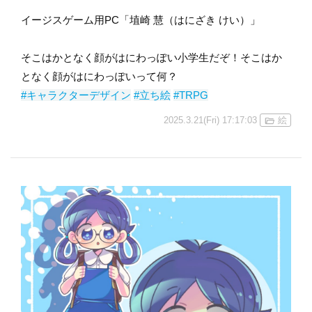
イージスゲーム用PC「埴崎 慧（はにざき けい）」
そこはかとなく顔がはにわっぽい小学生だぞ！そこはか
となく顔がはにわっぽいって何？
#キャラクターデザイン
#立ち絵
#TRPG
2025.3.21(Fri) 17:17:03
絵