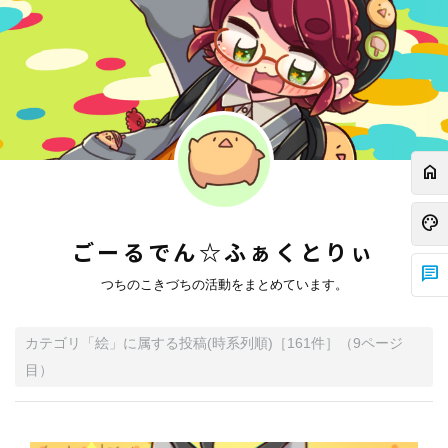
home
palette
ごーるでん☆ふぁくとりぃ
chat
つちのこきづちの活動をまとめています。
カテゴリ「
絵
」に属する投稿
(時系列順)
［
161
件］
（
9
ページ
目）