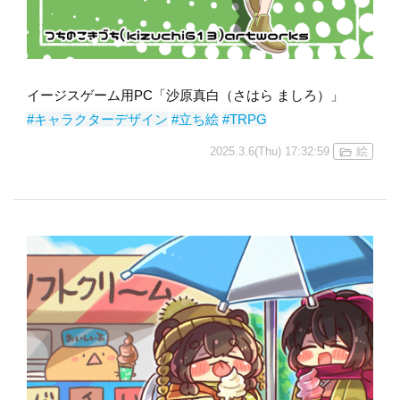
イージスゲーム用PC「沙原真白（さはら ましろ）」
#キャラクターデザイン
#立ち絵
#TRPG
2025.3.6(Thu) 17:32:59
絵